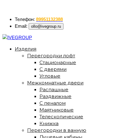
ollo@ivegroup.ru
Телефон:
89951132388
Email:
ollo@ivegroup.ru
Изделия
Перегородки лофт
Стационарные
С дверями
Угловые
Межкомнатные двери
Распашные
Раздвижные
С пеналом
Маятниковые
Телескопические
Книжка
Перегородки в ванную
Душевые кабины