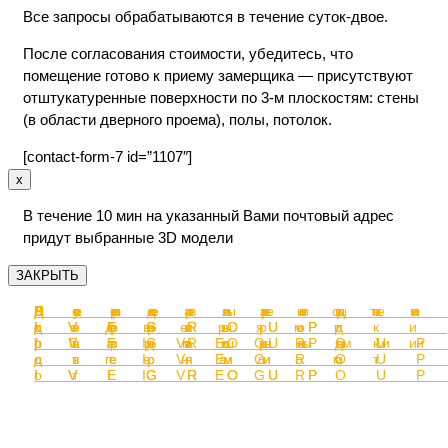
Все запросы обрабатываются в течение суток-двое.
После согласования стоимости, убедитесь, что
помещение готово к приему замерщика — присутствуют
отштукатуренные поверхности по 3-м плоскостям: стены
(в области дверного проема), полы, потолок.
[contact-form-7 id=”1107″]
x
В течение 10 мин на указанный Вами почтовый адрес
придут выбранные 3D модели
ЗАКРЫТЬ
Перегородк
Раздвижные
Декоративн
Перегородк
Перегородк
Стеллажи от
Душевые
Зеркала от
с
двери-
перегородки
с
с дверями
IVEGROUP
кабины от
IVEGROUP
распашными
перегородки
от IVEGROU
раздвижным
“Гармошка”
IVEGROUP
дверями от
с пеналом
дверями от
от IVEGROU
IVEGROUP
от IVEGROU
IVEGROUP