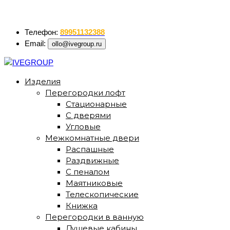
ollo@ivegroup.ru
Телефон:
89951132388
Email:
ollo@ivegroup.ru
Изделия
Перегородки лофт
Стационарные
С дверями
Угловые
Межкомнатные двери
Распашные
Раздвижные
С пеналом
Маятниковые
Телескопические
Книжка
Перегородки в ванную
Душевые кабины