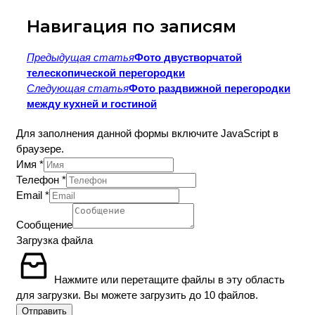
Навигация по записям
Предыдущая статья
Фото двустворчатой
телескопической перегородки
Следующая статья
Фото раздвижной перегородки
между кухней и гостиной
Для заполнения данной формы включите JavaScript в
браузере.
Имя
*
Телефон
*
Email
*
Layout
Сообщение
Телефон
Загрузка файла
Имя
Нажмите или перетащите файлы в эту область
для загрузки.
Вы можете загрузить до 10 файлов.
Отправить