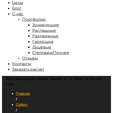
Цены
Блог
О нас
Портфолио
Зонирующие
Распашные
Раздвижные
Гармошка
Душевые
Стеллажи/Прочее
Отзывы
Контакты
Заказать расчет
Фото фасада ресторана “Швили” в ТЦ “Мега” м.Теплый
стан
Главная
/
Gallery
/