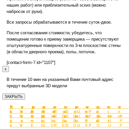
наших работ) или приблизительный эскиз (можно
набросок от руки).
Все запросы обрабатываются в течение суток-двое.
После согласования стоимости, убедитесь, что
помещение готово к приему замерщика — присутствуют
отштукатуренные поверхности по 3-м плоскостям: стены
(в области дверного проема), полы, потолок.
[contact-form-7 id=”1107″]
x
В течение 10 мин на указанный Вами почтовый адрес
придут выбранные 3D модели
ЗАКРЫТЬ
Перегородк
Раздвижные
Декоративн
Перегородк
Перегородк
Стеллажи от
Душевые
Зеркала от
с
двери-
перегородки
с
с дверями
IVEGROUP
кабины от
IVEGROUP
распашными
перегородки
от IVEGROU
раздвижным
“Гармошка”
IVEGROUP
дверями от
с пеналом
дверями от
от IVEGROU
IVEGROUP
от IVEGROU
IVEGROUP