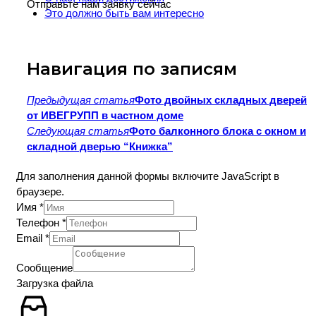
Отправьте нам заявку сейчас
Это должно быть вам интересно
Навигация по записям
Предыдущая статья
Фото двойных складных дверей
от ИВЕГРУПП в частном доме
Следующая статья
Фото балконного блока с окном и
складной дверью “Книжка”
Для заполнения данной формы включите JavaScript в
браузере.
(копия)
Имя
*
Имя
Телефон
*
Layout
Email
*
Сообщение
Загрузка файла