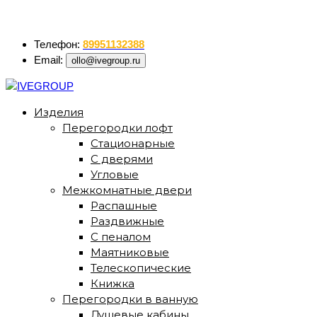
ollo@ivegroup.ru
Телефон:
89951132388
Email:
ollo@ivegroup.ru
Изделия
Перегородки лофт
Стационарные
С дверями
Угловые
Межкомнатные двери
Распашные
Раздвижные
С пеналом
Маятниковые
Телескопические
Книжка
Перегородки в ванную
Душевые кабины