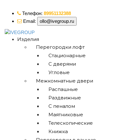
ollo@ivegroup.ru
Телефон:
89951132388
Email:
ollo@ivegroup.ru
Изделия
Перегородки лофт
Стационарные
С дверями
Угловые
Межкомнатные двери
Распашные
Раздвижные
С пеналом
Маятниковые
Телескопические
Книжка
Перегородки в ванную