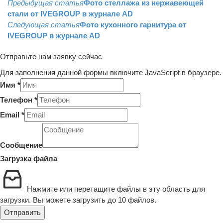
Предыдущая статья
Фото стеллажа из нержавеющей
стали от IVEGROUP в журнале AD
Следующая статья
Фото кухонного гарнитура от
IVEGROUP в журнале AD
Отправьте нам заявку сейчас
Для заполнения данной формы включите JavaScript в браузере.
Layout
Имя
*
Загрузка
Телефон
*
Email
Email
*
Сообщение
Загрузка файла
Нажмите или перетащите файлы в эту область для
загрузки.
Вы можете загрузить до 10 файлов.
Отправить