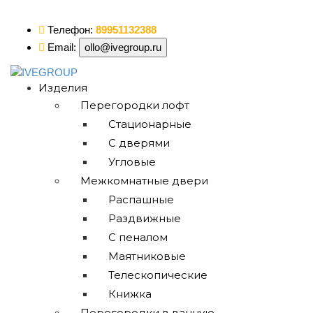
ollo@ivegroup.ru
Телефон:
89951132388
Email:
ollo@ivegroup.ru
Изделия
Перегородки лофт
Стационарные
С дверями
Угловые
Межкомнатные двери
Распашные
Раздвижные
С пеналом
Маятниковые
Телескопические
Книжка
Перегородки в ванную