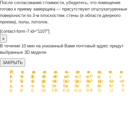
После согласования стоимости, убедитесь, что помещение
готово к приему замерщика — присутствуют отштукатуренные
поверхности по 3-м плоскостям: стены (в области дверного
проема), полы, потолок.
[contact-form-7 id=”1107″]
x
В течение 10 мин на указанный Вами почтовый адрес придут
выбранные 3D модели
ЗАКРЫТЬ
Перегородк
Раздвижные
Декоративн
Перегородк
Перегородк
Стеллажи от
Душевые
Зеркала от
с
двери-
перегородки
с
с дверями
IVEGROUP
кабины от
IVEGROUP
распашными
перегородки
от IVEGROU
раздвижным
“Гармошка”
IVEGROUP
дверями от
с пеналом
дверями от
от IVEGROU
IVEGROUP
от IVEGROU
IVEGROUP