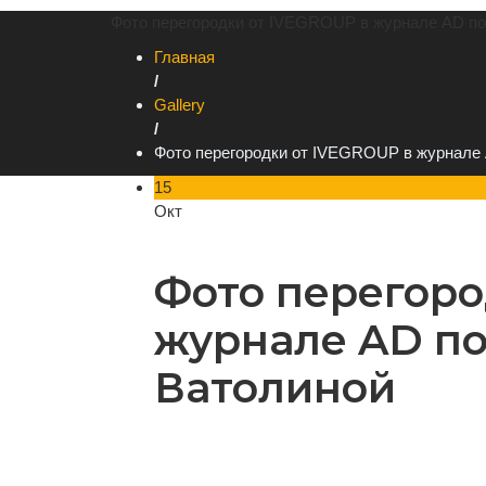
Фото перегородки от IVEGROUP в журнале AD по
Главная
/
Gallery
/
Фото перегородки от IVEGROUP в журнале 
15
Окт
Фото перегоро
журнале AD по
Ватолиной