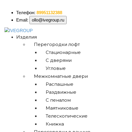
ollo@ivegroup.ru
Телефон:
89951132388
Email:
ollo@ivegroup.ru
Изделия
Перегородки лофт
Стационарные
С дверями
Угловые
Межкомнатные двери
Распашные
Раздвижные
С пеналом
Маятниковые
Телескопические
Книжка
Перегородки в ванную