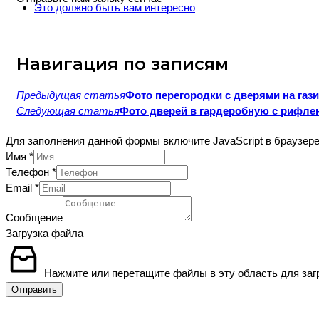
Это должно быть вам интересно
Навигация по записям
Предыдущая статья
Фото перегородки с дверями на га
Следующая статья
Фото дверей в гардеробную с рифл
Для заполнения данной формы включите JavaScript в браузере
Имя
*
Телефон
*
Email
*
Layout
Сообщение
файла
Загрузка файла
Layout
Нажмите или перетащите файлы в эту область для заг
Отправить