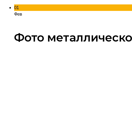
01
Фев
Фото металлическог