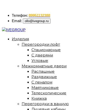
ollo@ivegroup.ru
Телефон:
89951132388
Email:
ollo@ivegroup.ru
Изделия
Перегородки лофт
Стационарные
С дверями
Угловые
Межкомнатные двери
Распашные
Раздвижные
С пеналом
Маятниковые
Телескопические
Книжка
Перегородки в ванную
Душевые кабины