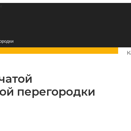
и
городки
К
чатой
ой перегородки