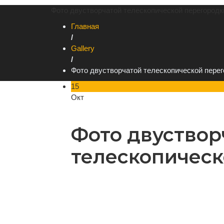
Фото двустворчатой телескопической перегородк
Главная
/
Gallery
/
Фото двустворчатой телескопической пере
15
Окт
Фото двуствор
телескопическ