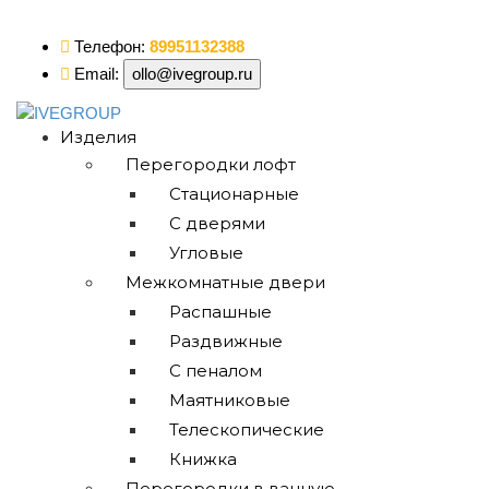
ollo@ivegroup.ru
Телефон:
89951132388
Email:
ollo@ivegroup.ru
Изделия
Перегородки лофт
Стационарные
С дверями
Угловые
Межкомнатные двери
Распашные
Раздвижные
С пеналом
Маятниковые
Телескопические
Книжка
Перегородки в ванную