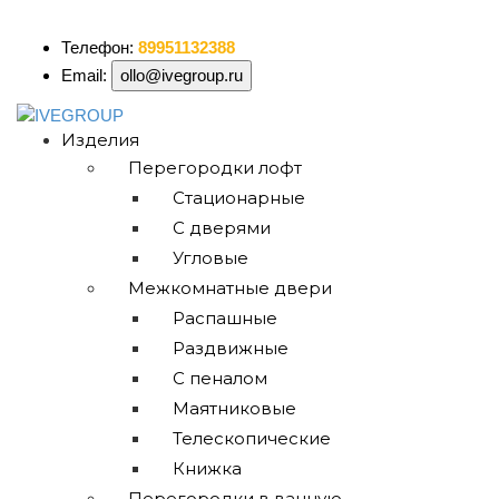
ollo@ivegroup.ru
Телефон:
89951132388
Email:
ollo@ivegroup.ru
Изделия
Перегородки лофт
Стационарные
С дверями
Угловые
Межкомнатные двери
Распашные
Раздвижные
С пеналом
Маятниковые
Телескопические
Книжка
Перегородки в ванную