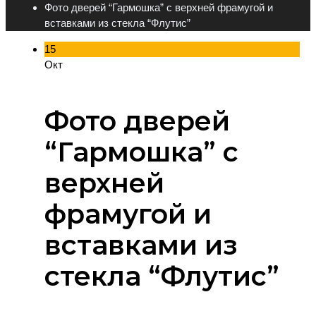
Фото дверей “Гармошка” с верхней фрамугой и
вставками из стекла “Флутис”
15
Окт
Фото дверей
“Гармошка” с
верхней
фрамугой и
вставками из
стекла “Флутис”