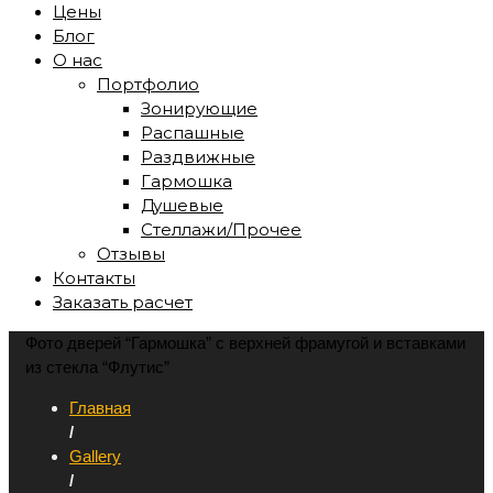
Цены
Блог
О нас
Портфолио
Зонирующие
Распашные
Раздвижные
Гармошка
Душевые
Стеллажи/Прочее
Отзывы
Контакты
Заказать расчет
Фото дверей “Гармошка” с верхней фрамугой и вставками
из стекла “Флутис”
Главная
/
Gallery
/