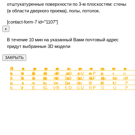
отштукатуренные поверхности по 3-м плоскостям: стены
(в области дверного проема), полы, потолок.
[contact-form-7 id=”1107″]
x
В течение 10 мин на указанный Вами почтовый адрес
придут выбранные 3D модели
ЗАКРЫТЬ
Перегородк
Раздвижные
Декоративн
Перегородк
Перегородк
Стеллажи от
Душевые
Зеркала от
с
двери-
перегородки
с
с дверями
IVEGROUP
кабины от
IVEGROUP
распашными
перегородки
от IVEGROU
раздвижным
“Гармошка”
IVEGROUP
дверями от
с пеналом
дверями от
от IVEGROU
IVEGROUP
от IVEGROU
IVEGROUP