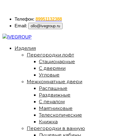
ollo@ivegroup.ru
Телефон:
89951132388
Email:
ollo@ivegroup.ru
Изделия
Перегородки лофт
Стационарные
С дверями
Угловые
Межкомнатные двери
Распашные
Раздвижные
С пеналом
Маятниковые
Телескопические
Книжка
Перегородки в ванную
Душевые кабины