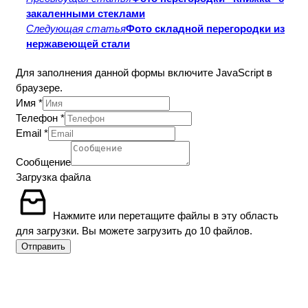
закаленными стеклами
Следующая статья
Фото складной перегородки из
нержавеющей стали
Для заполнения данной формы включите JavaScript в
браузере.
Имя
*
Телефон
*
Email
*
Сообщение
Сообщение
Загрузка
Загрузка файла
файла
Нажмите или перетащите файлы в эту область
для загрузки.
Вы можете загрузить до 10 файлов.
Отправить