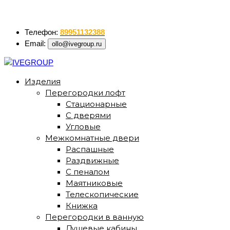
ollo@ivegroup.ru
Телефон:
89951132388
Email:
ollo@ivegroup.ru
Изделия
Перегородки лофт
Стационарные
С дверями
Угловые
Межкомнатные двери
Распашные
Раздвижные
С пеналом
Маятниковые
Телескопические
Книжка
Перегородки в ванную
Душевые кабины