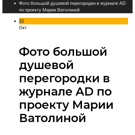
Фото большой душевой перегородки в журнале AD
по проекту Марии Ватолиной
15
Окт
Фото большой
душевой
перегородки в
журнале AD по
проекту Марии
Ватолиной