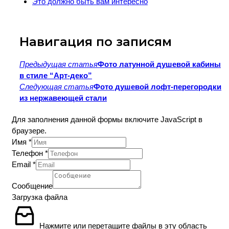
Это должно быть вам интересно
Навигация по записям
Предыдущая статья
Фото латунной душевой кабины
в стиле “Арт-деко”
Следующая статья
Фото душевой лофт-перегородки
из нержавеющей стали
Для заполнения данной формы включите JavaScript в
браузере.
Имя
*
Телефон
*
Email
*
Layout
Сообщение
Имя
Загрузка файла
Загрузка
Нажмите или перетащите файлы в эту область