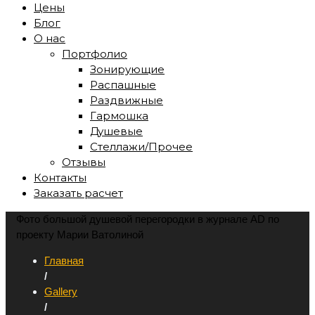
Цены
Блог
О нас
Портфолио
Зонирующие
Распашные
Раздвижные
Гармошка
Душевые
Стеллажи/Прочее
Отзывы
Контакты
Заказать расчет
Фото большой душевой перегородки в журнале AD по
проекту Марии Ватолиной
Главная
/
Gallery
/