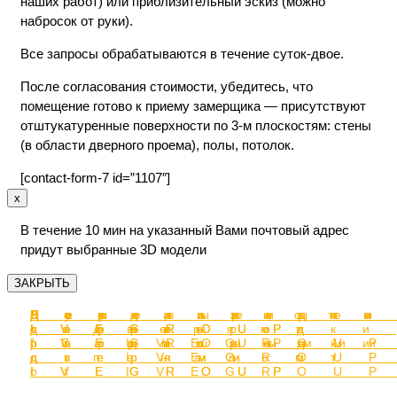
наших работ) или приблизительный эскиз (можно
набросок от руки).
Все запросы обрабатываются в течение суток-двое.
После согласования стоимости, убедитесь, что
помещение готово к приему замерщика — присутствуют
отштукатуренные поверхности по 3-м плоскостям: стены
(в области дверного проема), полы, потолок.
[contact-form-7 id=”1107″]
x
В течение 10 мин на указанный Вами почтовый адрес
придут выбранные 3D модели
ЗАКРЫТЬ
Перегородк
Раздвижные
Декоративн
Перегородк
Перегородк
Стеллажи от
Душевые
Зеркала от
с
двери-
перегородки
с
с дверями
IVEGROUP
кабины от
IVEGROUP
распашными
перегородки
от IVEGROU
раздвижным
“Гармошка”
IVEGROUP
дверями от
с пеналом
дверями от
от IVEGROU
IVEGROUP
от IVEGROU
IVEGROUP