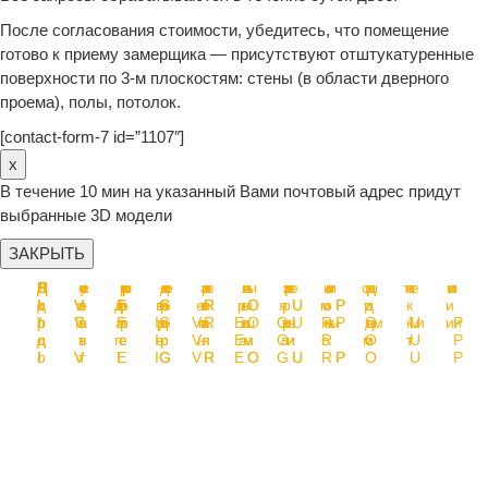
После согласования стоимости, убедитесь, что помещение
готово к приему замерщика — присутствуют отштукатуренные
поверхности по 3-м плоскостям: стены (в области дверного
проема), полы, потолок.
[contact-form-7 id=”1107″]
x
В течение 10 мин на указанный Вами почтовый адрес придут
выбранные 3D модели
ЗАКРЫТЬ
Перегородк
Раздвижные
Декоративн
Перегородк
Перегородк
Стеллажи от
Душевые
Зеркала от
с
двери-
перегородки
с
с дверями
IVEGROUP
кабины от
IVEGROUP
распашными
перегородки
от IVEGROU
раздвижным
“Гармошка”
IVEGROUP
дверями от
с пеналом
дверями от
от IVEGROU
IVEGROUP
от IVEGROU
IVEGROUP