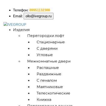
ollo@ivegroup.ru
Телефон:
89951132388
Email:
ollo@ivegroup.ru
Изделия
Перегородки лофт
Стационарные
С дверями
Угловые
Межкомнатные двери
Распашные
Раздвижные
С пеналом
Маятниковые
Телескопические
Книжка
Перегородки в ванную